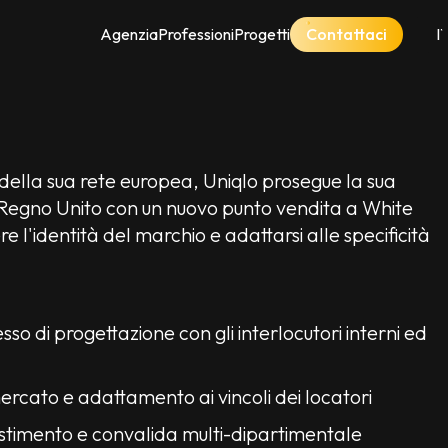
Contattaci
I
Agenzia
Professioni
Progetti
F
E
 della sua rete europea, Uniqlo prosegue la sua
 Regno Unito con un nuovo punto vendita a White
ere l'identità del marchio e adattarsi alle specificità
o di progettazione con gli interlocutori interni ed
 mercato e adattamento ai vincoli dei locatori
lestimento e convalida multi-dipartimentale